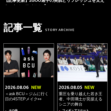
【記事更新】2GOO選手の美肌とリフレッシュを支え
るスタメンアイテム【ATHLETES' PICKS】
2026.07.30
フィギュアスケート
●
【記事更新】昨日よりも美しく。千葉百音が語る、氷
記事一覧
STORY ARCHIVE
上の表現と等身大の素顔
2026.07.29
ゴルフ
●
【記事更新】安田祐香選手のオフには愛犬が欠かせな
い？クールな実力者の素顔に迫る！【女子ゴルファー
質問リレー】
2026.07.28
ブレイキン
●
【記事更新】D.LEAGUEで交わる二つの時代
――Taichi×CHAAが歩んだダンサー人生【スペシャル
2026.08.06
NEW
2026.08.05
NEW
対談】
＜ask BCU＞ジムに行く
重圧を乗り越えた若き王
2026.07.24
日の4STEPメイク👀
者、中田璃士が見据える
ブレイキン
●
シニアの舞台
【記事更新】COCOA選手の舞台映えを支えるお守り
その他
フィギュアスケート
●
●