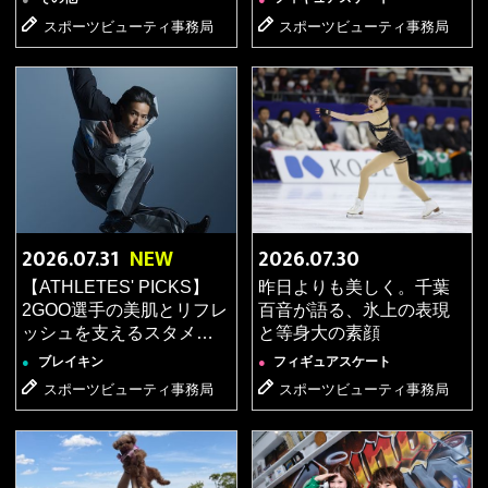
コスメ【ATHLETES' PICKS】
スポーツビューティ事務局
スポーツビューティ事務局
2026.07.23
バレーボール
●
【記事更新】「堅守×攻撃」の進化論！ヴィクトリー
ナ姫路 伊藤麻緒選手が語る自分らしいリフレッシュ法
2026.07.17
ブレイキン
●
【記事更新】REN選手の相棒リップ＆お出かけ香水
【ATHLETES' PICKS】
2026.07.31
NEW
2026.07.30
2026.07.13
ゴルフ
●
【ATHLETES' PICKS】
昨日よりも美しく。千葉
【ゴルフ試合結果】中島 啓太選手 T3位おめでとうご
2GOO選手の美肌とリフレ
百音が語る、氷上の表現
ざいます！
ッシュを支えるスタメン
と等身大の素顔
アイテム
2026.07.08
ゴルフ
ブレイキン
フィギュアスケート
●
●
●
スポーツビューティ事務局
スポーツビューティ事務局
【記事更新】吉田優利選手は好奇心旺盛なゲーマー？
アメリカ生活や素顔に迫る！【女子ゴルファー質問リ
レー】