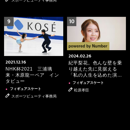
スポーツビューティ事務局
9
10
2024.02.26
2021.12.16
紀平梨花。色んな壁を乗
NHK杯2021 三浦璃
り越えた先に見据える
来・木原龍一ペア イン
「私の人生を込めた演
タビュー
技」
フィギュアスケート
●
フィギュアスケート
●
松原孝臣
スポーツビューティ事務局