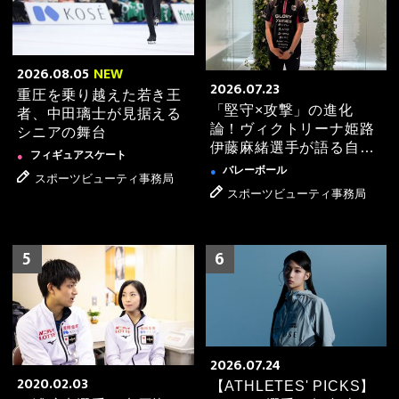
Shigekix×TSUKKIが語る「ブレイキンの生き方」［ス
ペシャル対談］
2026.05.18
ブレイキン
●
2026.08.05
NEW
2026.07.23
【記事更新】チーム戦では見られない「個」の爆発！
重圧を乗り越えた若き王
D.LEAGUE CYPHER ROUND 観戦レポート🔥
「堅守×攻撃」の進化
者、中田璃士が見据える
論！ヴィクトリーナ姫路
シニアの舞台
2026.03.25
ゴルフ
伊藤麻緒選手が語る自分
●
フィギュアスケート
●
らしいリフレッシュ法
【愛用アイテムご紹介】ゴルフ香妻 琴乃選手編を更新
バレーボール
●
スポーツビューティ事務局
しました！
スポーツビューティ事務局
2026.03.24
ゴルフ
●
5
6
【愛用アイテムご紹介】ゴルフ吉田 優利選手編を更新
しました！
2026.03.23
ゴルフ
●
【愛用アイテムご紹介】ゴルフ笠 りつ子選手編を更新
2026.07.24
しました！
2020.02.03
【ATHLETES' PICKS】
2026.03.19
ゴルフ
●