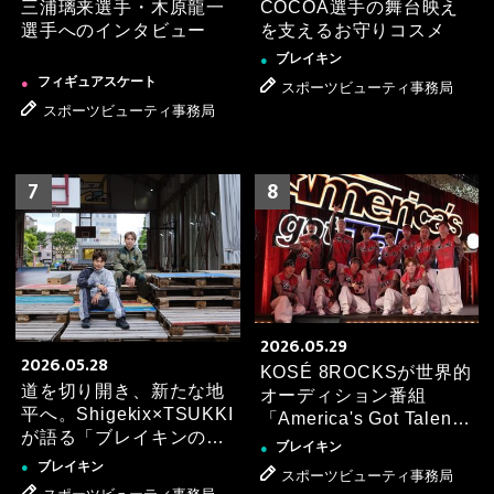
COCOA選手の舞台映え
三浦璃来選手・木原龍一
を支えるお守りコスメ
選手へのインタビュー
【愛用アイテムご紹介】ゴルフ松田 鈴英選手編を更新
しました！
ブレイキン
●
フィギュアスケート
●
スポーツビューティ事務局
2026.03.17
ゴルフ
●
スポーツビューティ事務局
【愛用アイテムご紹介】ゴルフ馬場 咲希選手編を更新
しました！
7
8
2026.03.13
ゴルフ
●
【愛用アイテムご紹介】ゴルフ金田 久美子選手編を更
新しました！
2026.03.02
ブレイキン
●
2026.05.29
「第7回全日本ブレイキン選手権」にてShigekix選手
2026.05.28
KOSÉ 8ROCKSが世界的
が優勝しました🥇
道を切り開き、新たな地
オーディション番組
平へ。Shigekix×TSUKKI
「America's Got Talent
が語る「ブレイキンの生
シーズン21」に出演決
ブレイキン
●
き方」［スペシャル対
定！
ブレイキン
●
スポーツビューティ事務局
談］