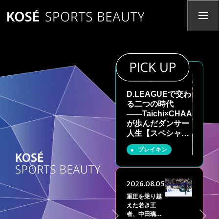
2026.07.28
D.LEAGUEで交わ
る二つの時代
――Taichi×CHAA
が歩んだダンサー
人生【スペシャル
対談】
ブレイキン
2026.08.06
2026.08.05
＜ask BCU＞
重圧を乗り越
ジムに行く日
えた若き王
の4STEPメイ
者、中田璃士