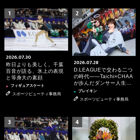
2026.06.08
ゴルフ
●
1
2
【ゴルフ試合結果】木戸 愛選手 T2位おめでとうござ
います！
2026.06.03
ゴルフ
●
【記事更新】全部はできないからこそ。有村智恵が見
つけた「今の戦い方」
2026.07.30
2026.07.28
2026.06.01
ゴルフ
昨日よりも美しく。千葉
●
D.LEAGUEで交わる二つ
百音が語る、氷上の表現
【記事更新】「一打の価値を変えない」森田遥が語
の時代――Taichi×CHAA
と等身大の素顔
る“勝負勘”と整える力
が歩んだダンサー人生
フィギュアスケート
●
【スペシャル対談】
ブレイキン
2026.05.29
●
ブレイキン
スポーツビューティ事務局
●
スポーツビューティ事務局
KOSÉ 8ROCKSが世界的オーディション番組
「America's Got Talent シーズン21」に出演決定！
3
4
2026.05.28
ブレイキン
●
【記事更新】道を切り開き、新たな地平へ。