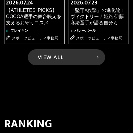
2026.07.24
2026.07.23
【第3弾】KOSÉ 8ROCKS「America's Got Talent」で
【ATHLETES' PICKS】
「堅守×攻撃」の進化論！
のオフショットを公開！
COCOA選手の舞台映えを
ヴィクトリーナ姫路 伊藤
2026.06.15
支えるお守りコスメ
麻緒選手が語る自分らし
ブレイキン
●
いリフレッシュ法
ブレイキン
バレーボール
●
●
【第2弾】KOSÉ 8ROCKS「America's Got Talent」で
スポーツビューティ事務局
スポーツビューティ事務局
のオフショットを公開！
2026.06.12
ブレイキン
●
VIEW ALL
【第1弾】KOSÉ 8ROCKS「America's Got Talent」で
のオフショットを公開！
2026.06.10
ブレイキン
●
【映像公開中】「America's Got Talent シーズン21」
にてKOSÉ 8ROCKSが『4YES』を獲得しました！
2026.06.10
ゴルフ
●
RANKING
【記事更新】落ち込んでも、次は上がるだけ。松森彩
夏が貫く「すべてをプラスに変える」生き方