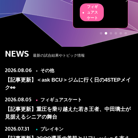
ク👀
が見据えるシ
その他
フィギ
ニアの舞台
ュアス
ケート
NEWS
最新の試合結果やトピック情報
2026.08.06
その他
●
【記事更新】＜ask BCU＞ジムに行く日の4STEPメイ
ク👀
2026.08.05
フィギュアスケート
●
【記事更新】重圧を乗り越えた若き王者、中田璃士が
見据えるシニアの舞台
2026.07.31
ブレイキン
●