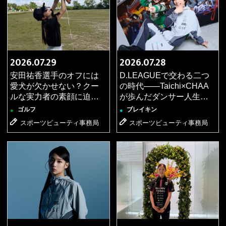
2026.06.26
ブレイキン
●
【第5弾】KOSÉ 8ROCKS「America's Got Talent」で
のオフショットを公開！
2026.06.25
ブレイキン
●
2026.07.29
2026.07.28
【記事更新】日本が世界に誇るB-BOY・Shigekixの愛
安田祐香選手のオフには
D.LEAGUEで交わる二つ
用アイテムとは？【トップアスリートのカバンの中
愛犬が欠かせない？クー
の時代――Taichi×CHAA
身】
ルな実力者の素顔に迫
が歩んだダンサー人生
る！【女子ゴルファー質
【スペシャル対談】
2026.06.23
ゴルフ
ブレイキン
ブレイキン
●
●
●
問リレー】
スポーツビューティ事務局
スポーツビューティ事務局
【第4弾】KOSÉ 8ROCKS「America's Got Talent」で
のオフショットを公開！
2026.06.17
ゴルフ
●
【記事更新】河本結選手の性格診断は主人公タイプ？
新メジャー女王の素顔に迫る！【女子ゴルファー質問
リレー】
2026.06.17
ブレイキン
●