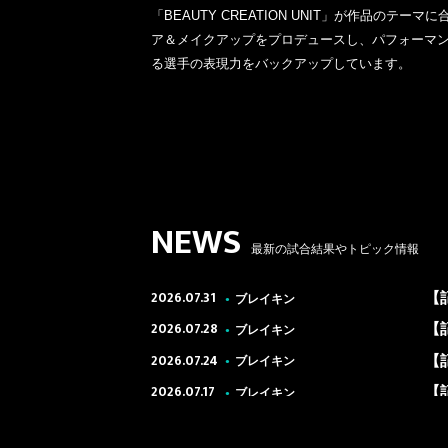
「BEAUTY CREATION UNIT」が作品のテーマ
ア＆メイクアップをプロデュースし、パフォーマ
る選手の表現力をバックアップしています。
BASKETBALL
NEWS
バスケットボール
●
最新の試合結果やトピック情報
2026.07.31
【
ブレイキン
●
2026.07.28
【
ブレイキン
●
2026.07.24
【
ブレイキン
●
2026.07.17
【
ブレイキン
●
2026.06.26
【第
ブレイキン
●