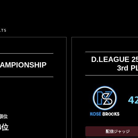
記事更新】日本が世界に誇るB-BOY・Shigekixの愛用アイテム
4弾】KOSÉ 8ROCKS「America's Got Talent」でのオフショ
3弾】KOSÉ 8ROCKS「America's Got Talent」でのオフショ
LTS
2弾】KOSÉ 8ROCKS「America's Got Talent」でのオフショ
1弾】KOSÉ 8ROCKS「America's Got Talent」でのオフショ
像公開中】「America's Got Talent シーズン21」にてKOSÉ
D.LEAGUE 2
SÉ 8ROCKSが世界的オーディション番組「America's Got Tal
HAMPIONSHIP
3rd 
記事更新】道を切り開き、新たな地平へ。Shigekix×TSUKKI
］
記事更新】チーム戦では見られない「個」の爆発！D.LEAGUE CYPH
42
第7回全日本ブレイキン選手権」にてShigekix選手が優勝しました
順位
4位
配信ジャッジ