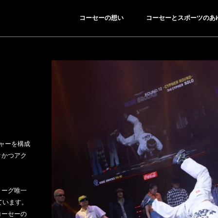
コーセーの想い
コーセーとスポーツのあ
チャーを構成
クかつアク
ING/SNOWBOARDING
BREAKING
スキー／スノーボード
ブレイキン
●
●
リーグ唯一
しています。
コーセーの