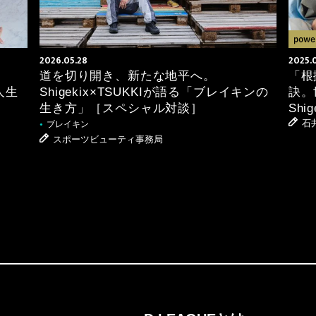
2026.05.28
2025.
道を切り開き、新たな地平へ。
「根
人生
Shigekix×TSUKKIが語る「ブレイキンの
訣。
生き方」［スペシャル対談］
Sh
石
ブレイキン
●
スポーツビューティ事務局