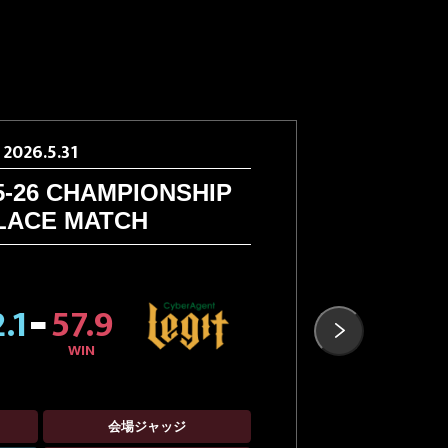
とは？【トップアスリートのカバンの中身】
ットを公開！
ットを公開！
ットを公開！
ットを公開！
2026.5.31
 8ROCKSが『4YES』を獲得しました！
5-26 CHAMPIONSHIP
D.LE
ent シーズン21」に出演決定！
PLACE MATCH
が語る「ブレイキンの生き方」［スペシャル対
ER ROUND 観戦レポート🔥
.1
57.9

WIN
会場ジャッジ
配