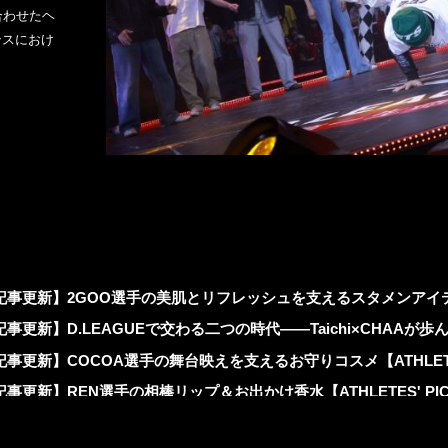
に合わせたヘ
ンスにおけ
VOLLEYBALL
OTHER SPORT
バレーボール
その他
●
●
記事更新】2GOO選手の美肌とリフレッシュを支えるスタメンアイテム【A
記事更新】D.LEAGUEで交わる二つの時代――Taichi×CHAA
記事更新】COCOA選手の舞台映えを支えるお守りコスメ【ATHLETES
記事更新】REN選手の相棒リップ＆お出かけ香水【ATHLETES' PI
5弾】KOSÉ 8ROCKS「America's Got Talent」でのオフショ