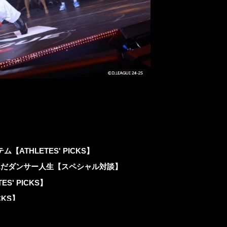
S
THLETES' PICKS】
が歩んだダンサー人生【スペシャル対談】
' PICKS】
CKS】
ットを公開！