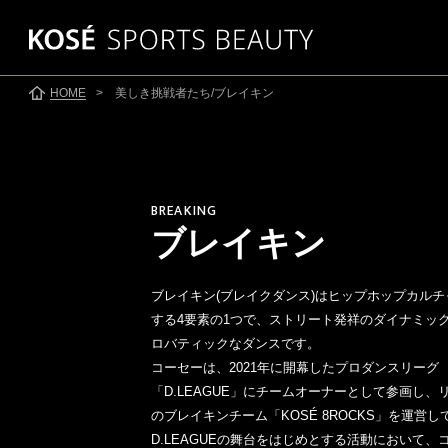
HOME
> 美しき挑戦者たち/ブレイキン
BREAKING
ブレイキン
ブレイキン(ブレイクダンス)はヒップホップカル
する4要素の1つで、ストリート発祥のダイナミッ
SKATING
SKI
ロバティックなダンスです。
スケート
●
コーセーは、2021年に開幕したプロダンスリーグ
「D.LEAGUE」にチームオーナーとして参画し、
のブレイキンチーム「KOSÉ 8ROCKS」を運営
D.LEAGUEの舞台をはじめとする活動において、