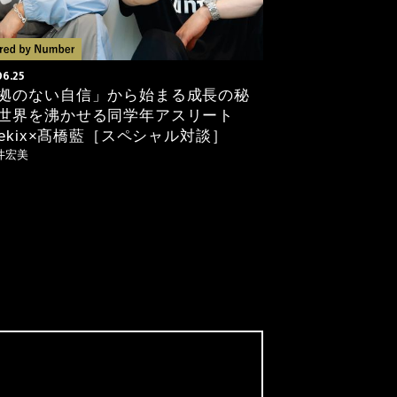
06.25
拠のない自信」から始まる成長の秘
世界を沸かせる同学年アスリート
igekix×髙橋藍［スペシャル対談］
井宏美