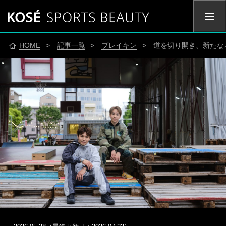
HOME
>
記事一覧
>
ブレイキン
> 道を切り開き、新たな地