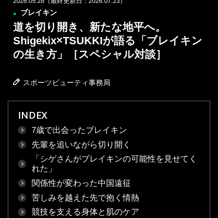
2026.05.28（最終更新日：2026.07.23）
ブレイキン
●
道を切り開き、新たな地平へ。
Shigekix×TSUKKIが語る「ブレイキン
の生き方」［スペシャル対談］
スポーツビューティ事務局
INDEX
7歳で出会ったブレイキン
先輩を追いながら切り開く
「シゲさんがブレイキンの可能性を見せてく
れた」
関係性が変わった中国遠征
苦しみを越えた先で抱く情熱
競技を支える身体と肌のケア