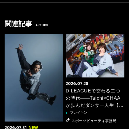
関連記事
ARCHIVE
2026.07.28
D.LEAGUEで交わる二つ
の時代――Taichi×CHAA
が歩んだダンサー人生【ス
ペシャル対談】
ブレイキン
●
スポーツビューティ事務局
2026.07.31
NEW