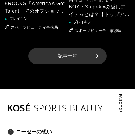
8ROCKS「America's Got
BOY・Shigekixの愛用ア
Talent」でのオフショット
イテムとは？【トップアス
を公開！
ブレイキン
●
リートのカバンの中身】
ブレイキン
●
スポーツビューティ事務局
スポーツビューティ事務局
記事一覧
PAGE TOP
コーセーの想い