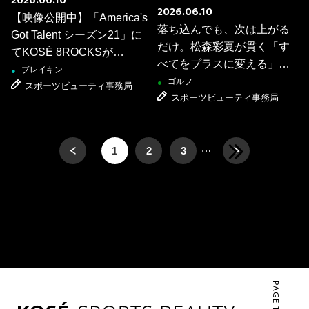
2026.06.10
2026.06.10
【映像公開中】「America's
落ち込んでも、次は上がる
Got Talent シーズン21」に
だけ。松森彩夏が貫く「す
てKOSÉ 8ROCKSが
べてをプラスに変える」生
『4YES』を獲得しました！
ブレイキン
●
き方
ゴルフ
●
スポーツビューティ事務局
スポーツビューティ事務局
前へ
…
1
2
3
PAGE TOP