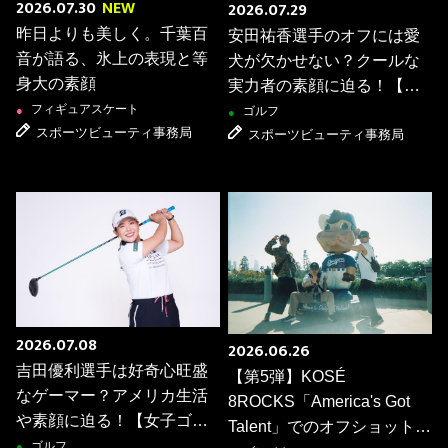
2026.07.30
NEW
2026.07.29
昨日よりも美しく。千葉百
安田祐香選手のオフには愛
音が語る、氷上の表現と等
犬が欠かせない？クールな
身大の素顔
実力者の素顔に迫る！【女
子ゴルファー質問リレー】
フィギュアスケート
●
ゴルフ
●
スポーツビューティ事務局
スポーツビューティ事務局
2026.07.08
2026.06.26
吉田優利選手は好奇心旺盛
【第5弾】KOSÉ
なゲーマー？アメリカ生活
8ROCKS「America's Got
や素顔に迫る！【女子ゴル
Talent」でのオフショットを
ファー質問リレー】
ゴルフ
●