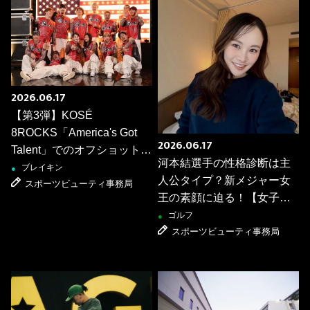
2026.06.17
【第3弾】KOSÉ
8ROCKS「America's Got
2026.06.17
Talent」でのオフショットを
河本結選手の性格診断は主
公開！
ブレイキン
●
人公タイプ？新メジャー女
スポーツビューティ事務局
王の素顔に迫る！【女子ゴ
ルファー質問リレー】
ゴルフ
●
スポーツビューティ事務局