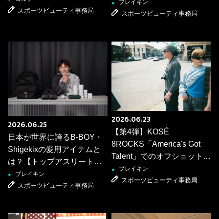
公開！
ブレイキン
●
スポーツビューティ事務局
スポーツビューティ事務局
2026.06.23
2026.06.25
【第4弾】KOSÉ
日本が世界に誇るB-BOY・
8ROCKS「America's Got
Shigekixの愛用アイテムと
Talent」でのオフショットを
は？【トップアスリートの
公開！
ブレイキン
●
カバンの中身】
ブレイキン
●
スポーツビューティ事務局
スポーツビューティ事務局