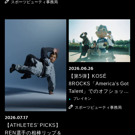
スポーツビューティ事務局
2026.06.26
【第5弾】KOSÉ
8ROCKS「America's Got
Talent」でのオフショット
を公開！
ブレイキン
●
スポーツビューティ事務局
2026.07.17
【ATHLETES' PICKS】
REN選手の相棒リップ＆