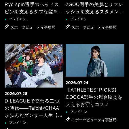
Ryo-spin選手のヘッドス
2GOO選手の美肌とリフレ
ピンを支えるタフな髪＆肌
ッシュを支えるスタメンア
ケア
イテム
ブレイキン
ブレイキン
●
●
スポーツビューティ事務局
スポーツビューティ事務局
2026.07.24
【ATHLETES' PICKS】
2026.07.28
COCOA選手の舞台映えを
D.LEAGUEで交わる二つ
支えるお守りコスメ
の時代――Taichi×CHAA
ブレイキン
●
が歩んだダンサー人生【ス
スポーツビューティ事務局
ペシャル対談】
ブレイキン
●