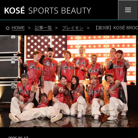
HOME
>
記事一覧
>
ブレイキン
> 【第3弾】KOSÉ 8ROC