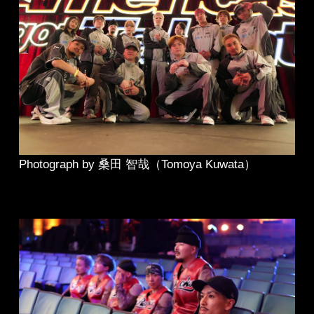
Photograph by 桑田 智哉（Tomoya Kuwata）