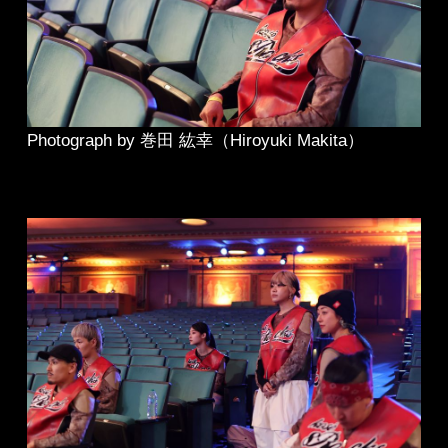
Photograph by 巻田 紘幸（Hiroyuki Makita）