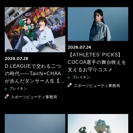
2026.07.24
【ATHLETES' PICKS】
2026.07.28
COCOA選手の舞台映えを
D.LEAGUEで交わる二つ
支えるお守りコスメ
の時代――Taichi×CHAA
ブレイキン
●
が歩んだダンサー人生【ス
スポーツビューティ事務局
ペシャル対談】
ブレイキン
●
スポーツビューティ事務局