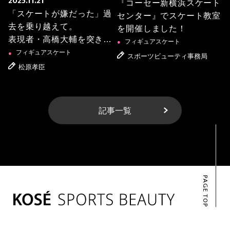
2025.11.21
『コーセー新横浜スケート
「スケートが嫌だった」過
センター』でスケート教室
去を乗り越えて。
を開催しました！
表現者・高橋大輔を突き動
フィギュアスケート
●
かす「スケートへの覚悟」
フィギュアスケート
●
スポーツビューティ事務局
松原孝臣
記事一覧
PAGE TOP