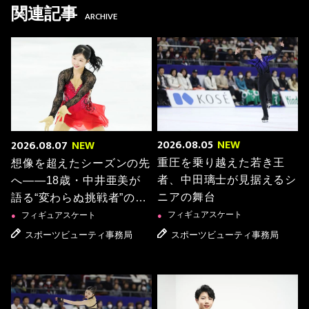
関連記事
ARCHIVE
2026.08.05
NEW
2026.08.07
NEW
重圧を乗り越えた若き王
想像を超えたシーズンの先
者、中田璃士が見据えるシ
へ――18歳・中井亜美が
ニアの舞台
語る“変わらぬ挑戦者”の思
い
フィギュアスケート
フィギュアスケート
●
●
スポーツビューティ事務局
スポーツビューティ事務局