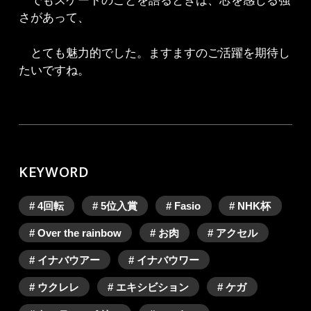
でもスケートのことを語るときは、芯を感じる強
さがあって、
とても魅力的でした。ますますのご活躍を期待し
たいですね。
KEYWORD
# 4回転
# 5位入賞
# Fasio
# NHK杯
# Over the rainbow
# お肉
# アクセル
# イナバウアー
# イナバウワー
# ウクレレ
# エキシビション
# ケガ