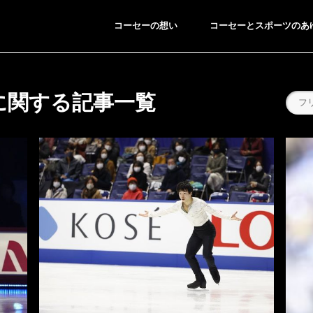
コーセーの想い
コーセーとスポーツのあ
に関する記事一覧
ING/SNOWBOARDING
BREAKING
スキー／スノーボード
ブレイキン
●
●