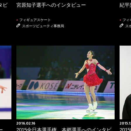
タビ
宮原知子選手へのインタビュー
紀平
フィギュアスケート
フィ
●
●
スポーツビューティ事務局
ス
2016.02.16
2015.1
ー
2015全日本選手権 本郷選手へのインタビ
20