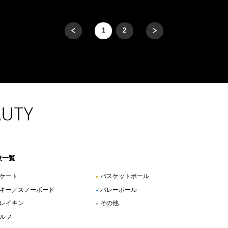
前へ
1
2
技一覧
ケート
バスケットボール
●
キー／スノーボード
バレーボール
●
レイキン
その他
●
ルフ