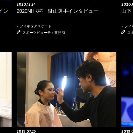
2020.12.24
2020.
イン
2020NHK杯 鍵山選手インタビュー
山下
フィギュアスケート
フィ
●
●
スポーツビューティ事務局
ス
VOLLEYBALL
OTHER SPORT
バレーボール
その他
●
●
2019.07.25
2019.0