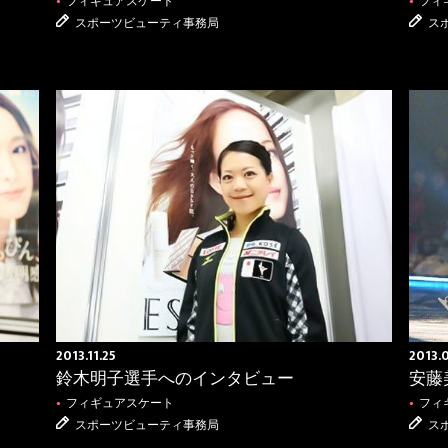
フィギュアスケート
フィ
●
●
スポーツビューティ事務局
ス
2013.11.25
2013.0
鈴木明子選手へのインタビュー
安藤
フィギュアスケート
フィ
●
●
スポーツビューティ事務局
ス