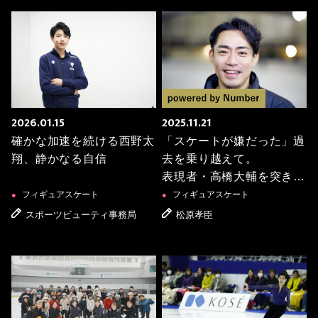
2026.01.15
2025.11.21
確かな加速を続ける西野太
「スケートが嫌だった」過
翔、静かなる自信
去を乗り越えて。
表現者・高橋大輔を突き動
かす「スケートへの覚悟」
フィギュアスケート
フィギュアスケート
●
●
スポーツビューティ事務局
松原孝臣