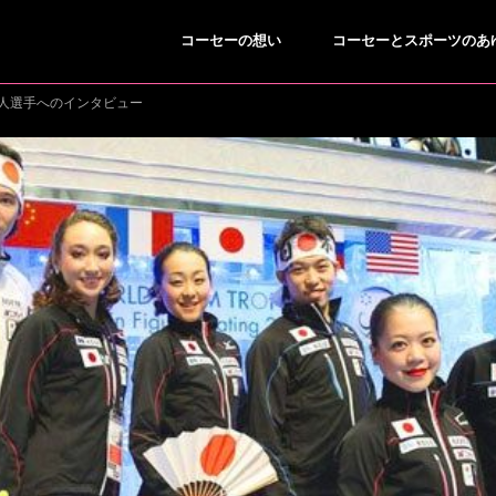
コーセーの想い
コーセーとスポーツのあ
崇人選手へのインタビュー
ING/SNOWBOARDING
BREAKING
スキー／スノーボード
ブレイキン
●
●