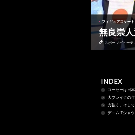
フィギュアスケート
●
無良崇人
スポーツビューテ
BASKETBALL
バスケットボール
●
INDEX
コーセーは日
大ブレイクの
力強く、そし
デニム Tシャ