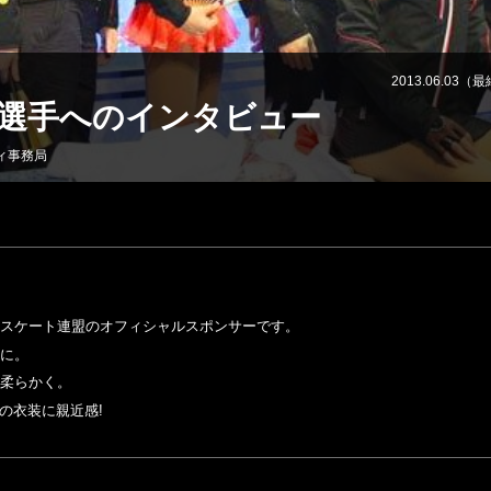
2013.06.03（
選手へのインタビュー
ィ事務局
VOLLEYBALL
OTHER SPORT
バレーボール
その他
●
●
本スケート連盟のオフィシャルスポンサーです。
年に。
て柔らかく。
ツの衣装に親近感!