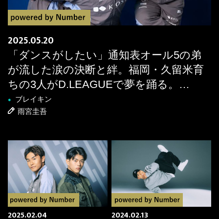
2025.05.20
「ダンスがしたい」通知表オール5の弟
が流した涙の決断と絆。福岡・久留米育
ちの3人がD.LEAGUEで夢を踊る。
SHUVAN×ISSEI×Taichi［KOSÉ 8ROCKS
ブレイキン
●
雨宮圭吾
スペシャル鼎談］
2025.02.04
2024.02.13