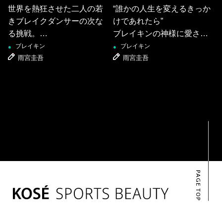
世界を熱狂させた二人の若
“誰かの人生を変えるきっか
きブレイクダンサーの次な
けであれたら”
る挑戦。
ブレイキンの神様に愛され
Shigekix×HIRO10［スペシ
るShigekixが歩む創造の旅
ブレイキン
ブレイキン
●
●
ャル対談］
雨宮圭吾
雨宮圭吾
PAGE TOP