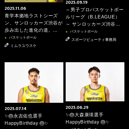
2025.09.19
2025.11.06
～男子プロバスケットボー
青学本拠地ラストシーズ
ルリーグ（B.LEAGUE）
ン、サンロッカーズ渋谷が
～ サンロッカーズ渋谷
歩み出した進化の道。
コーセー協賛試合 「コー
バスケットボール
●
ダブルキャプテン制と「全
バスケットボール
セー Presentsアルバルク
●
スポーツビューティ事務局
員バスケ」で頂点へ
東京戦（コーセー
ミムラユウスケ
DAY）」開催のお知らせ
2025-26シーズン 11月8日
(土)・9日(日)
2025.06.29
2025.07.14
✨🎂大森康瑛選手
✨🎂永吉佑也選手
HappyBirthday 🎂✨
HappyBirthday 🎂✨