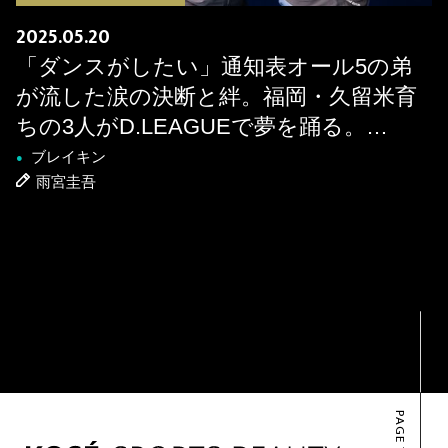
2025.05.20
「ダンスがしたい」通知表オール5の弟
が流した涙の決断と絆。福岡・久留米育
ちの3人がD.LEAGUEで夢を踊る。
SHUVAN×ISSEI×Taichi［KOSÉ 8ROCKS
ブレイキン
●
雨宮圭吾
スペシャル鼎談］
PAGE TOP