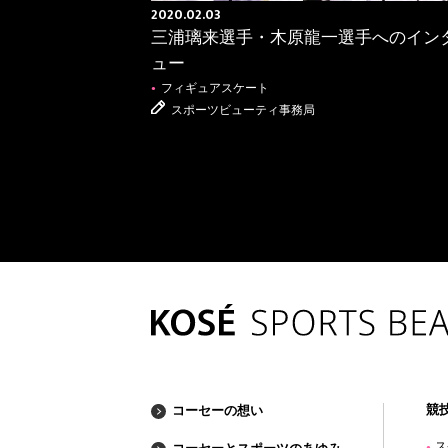
2020.02.03
三浦璃来選手・木原龍一選手へのイン
ュー
フィギュアスケート
●
スポーツビューティ事務局
BASKETBALL
バスケットボール
●
競
コーセーの想い
ス
●