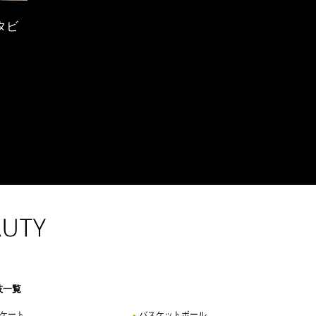
タビ
VOLLEYBALL
OTHER SPORT
バレーボール
その他
●
●
技一覧
ケート
バスケットボール
●