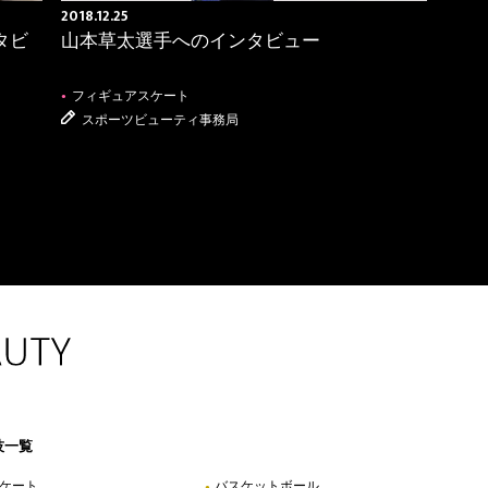
2018.12.25
タビ
山本草太選手へのインタビュー
フィギュアスケート
●
スポーツビューティ事務局
VOLLEYBALL
OTHER SPORT
バレーボール
その他
●
●
技一覧
ケート
バスケットボール
●