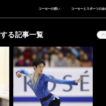
コーセーの想い
コーセーとスポーツのあ
関する記事一覧
ING/SNOWBOARDING
BREAKING
スキー／スノーボード
ブレイキン
●
●