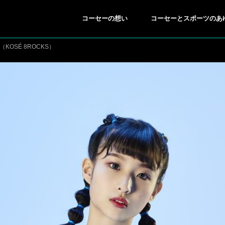
コーセーの想い
コーセーとスポーツのあ
KOSÉ 8ROCKS）
ING/SNOWBOARDING
BREAKING
スキー／スノーボード
ブレイキン
●
●