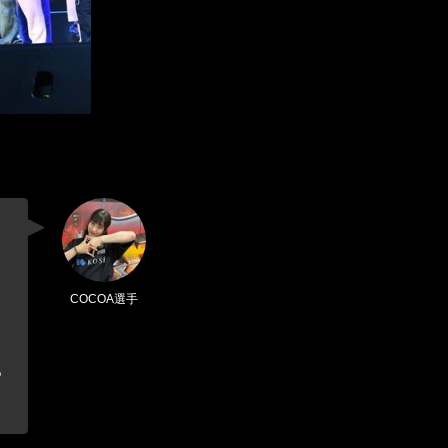
COCOA選手
、
る