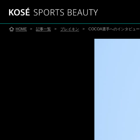
HOME
>
記事一覧
>
ブレイキン
> COCOA選手へのインタビュー（
SKATING
SKI
スケート
●