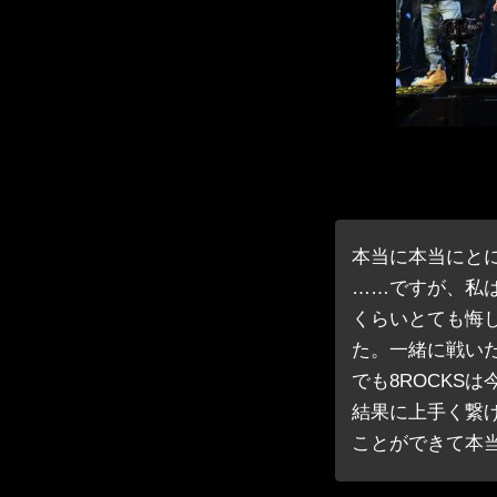
本当に本当にと
……ですが、私
くらいとても悔
た。一緒に戦い
でも8ROCKS
結果に上手く繋げる
ことができて本