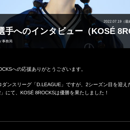
2022.07.19（
A選手へのインタビュー（KOSÉ 8R
ィ事務局
VOLLEYBALL
OTHER SPORT
8ROCKSへの応援ありがとうございます。
バレーボール
その他
●
●
ダンスリーグ「D.LEAGUE」ですが、2シーズン目を迎
1-22」にて、KOSÉ 8ROCKSは優勝を果たしました！