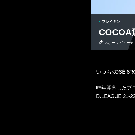
ブレイキン
●
COCO
スポーツビューテ
BASKETBALL
いつもKOSÉ 
バスケットボール
●
昨年開幕したプロ
「D.LEAGUE 2